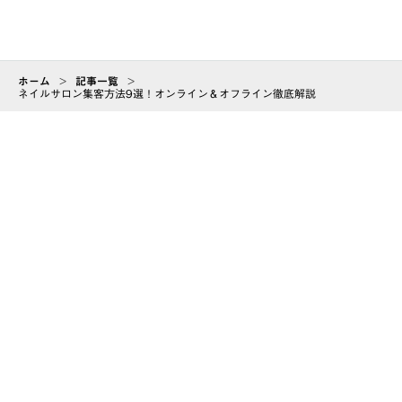
ホーム
>
記事一覧
>
ネイルサロン集客方法9選！オンライン＆オフライン徹底解説
ABOUT
会社情報
CAREER
arrow_forward
採用情報