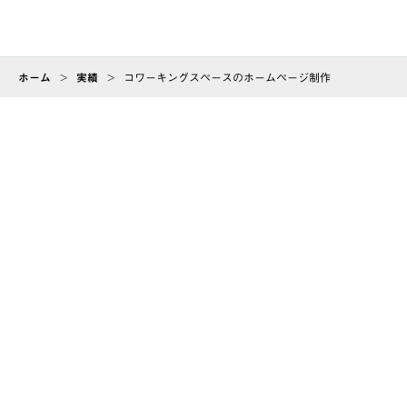
ホーム
>
実績
>
コワーキングスペースのホームページ制作
ABOUT
会社情報
CAREER
arrow_forward
採用情報