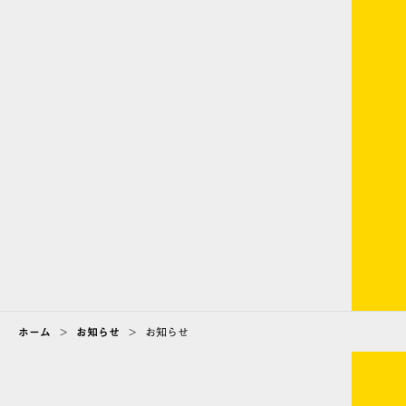
お知らせ
2025/11/6
行政機関のホームページ改善アドバイザーとしてご相談
をいただきました
お知らせ
2023/4/10
コーポレートサイトをオープンしました。
ホーム
>
お知らせ
>
お知らせ