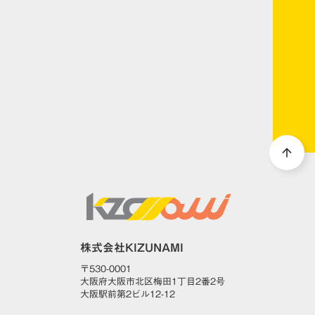
DOWNLOAD
arrow_forward
資料ダウンロード
arrow_upward
株式会社KIZUNAMI
〒530-0001
大阪府大阪市北区梅田1丁目2番2号
大阪駅前第2ビル12-12